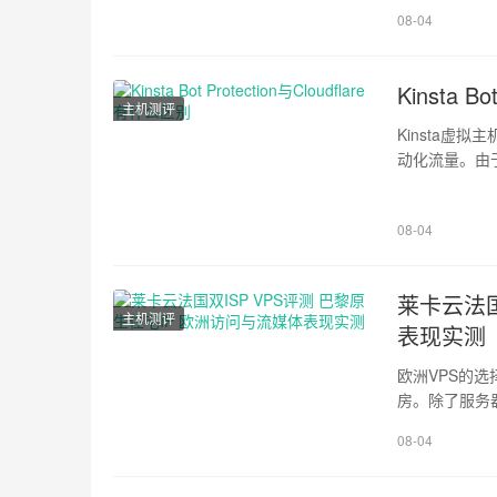
SSD，IP
08-04
这款西班牙马德里VPS
!important;bo
Kinsta B
主机测评
Kinsta虚拟
动化流量。由于K
它不是简单换了名称
了针对Word
08-04
则的WordPress
莱卡云法国
主机测评
表现实测
欧洲VPS的
房。除了服务
由以及目标平
08-04
核CPU、约2
Ping、三网路