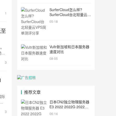
i
t:
SurferCloud怎么样?
1
SurferCloud台北轻量云
VPS简单测评分享
05-18
低至
Vultr新加坡和日本服务器
起。
速度对比
动时
08-05
3
1
推荐文章
国际
日本CN2独立物理服务器
惠，
E3 2022 2022G 2022M
2022元/月 提速啦
3
t:
06-14