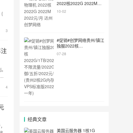
2022核2022G 2022M
2022元/月 达州创梦网络
10-02
3
#促销#创梦网络贵州/镇江
独服2022核
年注
2022G/1TB/2022M/不限
07-28
流量/2022G防御/五
折/2022元/月(贵州2核2G
内存VPS标准版2022元一
利。
年)
惠仅
ine
4
2元
经典文章
折，
美国云服务器 1核1G
基础上