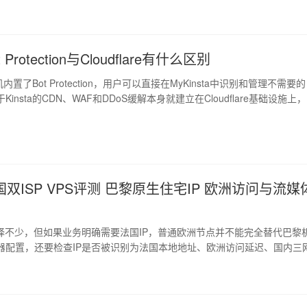
定位在马德里，本文通过硬件、全球延迟、国内回程、IP质量和流媒体测试，
的实际表现。" />img.wp-smiley, img.emoji {display: inline
rder: none !important;box-shadow:
ot Protection与Cloudflare有什么区别
主机内置了Bot Protection，用户可以直接在MyKinsta中识别和管理不需要
insta的CDN、WAF和DDoS缓解本身就建立在Cloudflare基础设施上
的Cloudflare Bot Fight Mode。Kinsta在Cloudflare检测信号之上
Press流量的分类逻辑、预设规则和托管配置，更适合不想自己维护复杂WA
站长。" />img.wp-smiley, img.emoji
双ISP VPS评测 巴黎原生住宅IP 欧洲访问与流媒
选择不少，但如果业务明确需要法国IP，普通欧洲节点并不能完全替代巴黎
器配置，还要检查IP是否被识别为法国本地地址、欧洲访问延迟、国内三
台的地区判断。本次测试的是莱卡云法国节点样机，服务器位于巴黎，分
GB内存和20GB硬盘，采用KVM虚拟化。下面结合硬件、全球延迟、国内
由、IP质量和流媒体结果，看看这款法国VPS的实际表现。" />img.wp-smil