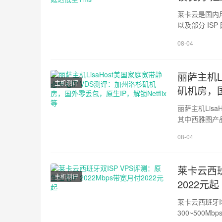
莱卡云是国内
以及部分 IS
硬件配置、硬
08-04
/>img.wp-smile
shadow: none 
丽萨主机L
主机测评
矶机房，国
丽萨主机Lis
其中西雅图产
为1核1G、20
08-04
能、上传下载速
smiley, img.em
莱卡云西班
主机测评
2022元起
莱卡云西班牙IS
300~500M