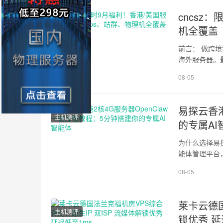
cncsz
北美VPS
机全覆盖
前言： 做跨境独立站、个人博客、多站群运营、轻量程序开发的朋友，几乎人人都离不开
海外服务器。
宜选谁家，忽略
08-05
易探云香港
主机测评
的专属AI
为什么选择易探云香港服务器部署O
能体管理平台，
功能。相比于
08-05
莱卡云德国
主机测评
锁优秀 延