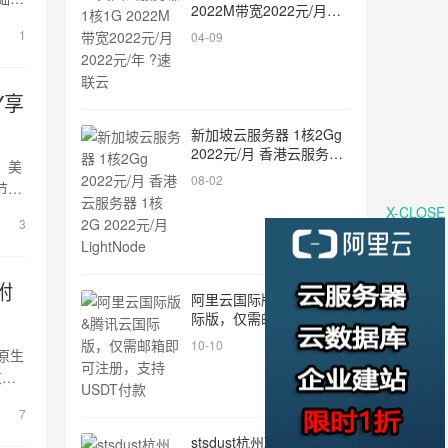
2022M带宽2022元/月
2022元/年 ?速联云
1
04-09
Y享
新加坡云服务器 1核2Gg
2022元/月 香港云服务器
坡、美
1核2G 2022元/月
08-02
节
LightNode
ine
X-CLOSE
3
附
阿里云国际版&腾讯云国
际版，仅需邮箱即可注
册，支持USDT付款
10-10
 原生
7
stsdust杭州联通大带宽