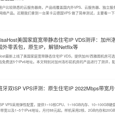
用户比较熟悉的云服务器商，产品线覆盖国内外VPS、云服务器、独立服
P 网络产品。近期我们拿到一台莱卡云德国VPS 做了简单测试，主要看一
盘读写、IP 属性、流媒体解锁、国内延迟以及三网回程线路表现。"
y, img.emoji {display: inline !important;border: none !important;box-
!important;height: 1em !important;
isaHost美国家庭宽带静态住宅IP VDS测评：加州
外零丢包，原生IP，解锁Netflix等
aHost最新上线了美国家庭宽带静态住宅IP VDS，提供加州/西雅图机房可
品免费送5个IPv6地址。本文特别对加州洛杉矶机房的产品进行了测评，
G高性能NVMe固态硬盘、100Mbps带宽、3000GB流量。主要从CPU/硬
度、IP质量、流媒体解锁等多个方面进行测评，评测仅供参考。" />img.w
oji {display: inline !important;border: none !importan
牙双ISP VPS评测：原生住宅IP 2022Mbps带宽
P VPS采用弹性配置，提供1~10核CPU、1~16GB内存、10~100GB硬
bps带宽以及1~5个IPv4地址，月付88元起。样机采用2核、2GB内存和20G