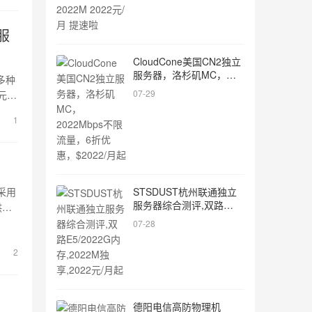
服
CloudCone美国CN2独立
服务器，洛杉矶MC，
多种
2022Mbps不限流量，6折
07-29
/3
优惠，$2022/月起
p-
1
ne
STSDUST杭州联通独立
采用
服务器综合测评,双路
供前
E5/2022G内存,2022M独
07-28
享,2022元/月起
2
德阳电信高防物理机