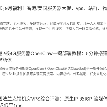
：限时9月福利！香港/美国服务器大促，vps、站群、
最近和几十位站长交流，发现一个共性误区：所有人第一眼先看价格，谁
机房等级、跨境线路、IP资源、硬件配置...
2核4G服务器OpenClaw一键部署教程：5分钟搭
智能体
penClaw? OpenClaw(原名Clawdbot)是一款开源的AI智
通过Skills插件扩展可实现联网搜索、内容总结、代码辅助、任务自动化
本地电脑部署可能带来的数据泄露、权限失控等风...
法兰克福机房VPS综合评测：原生IP 双ISP 流媒
迟低至1ms