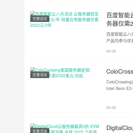
1em !importa
百度智能云
优惠活动
务器仅需2
百度智能云八
产品均参与优惠
年，DeepSe
08-08
smiley, img.em
!important;he
ColoCr
优惠活动
ColoCro
Intel Xe
10名或前20名
img.emoji {dis
08-08
!important;hei
Digita
优惠活动