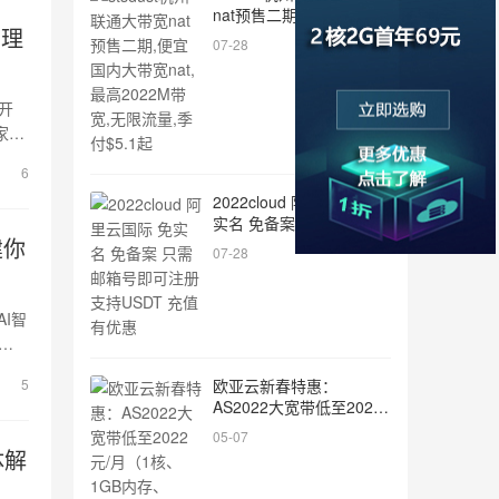
nat预售二期,便宜国内大
物理
带宽nat,最高2022M带宽,
07-28
无限流量,季付$5.1起
家便
6
2022cloud 阿里云国际 免
实名 免备案 只需邮箱号
建你
即可注册 支持USDT 充值
07-28
有优惠
等
5
欧亚云新春特惠：
AS2022大宽带低至2022
元/月（1核、1GB内存、
05-07
2022Mbps带宽、
体解
2022GB流量）美国洛杉
矶