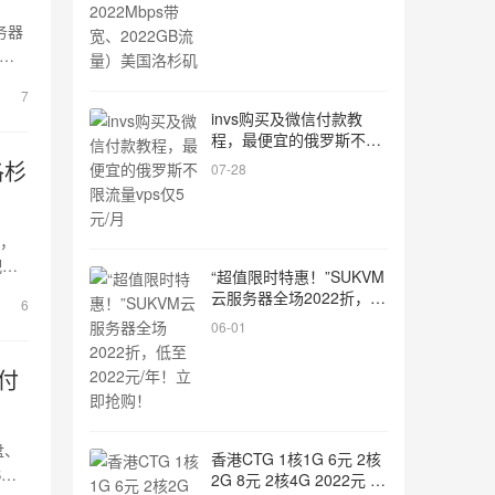
务器
下其
7
invs购买及微信付款教
程，最便宜的俄罗斯不限
流量vps仅5元/月
洛杉
07-28
选，
配置
“超值限时特惠！”SUKVM
盘性
云服务器全场2022折，低
6
p-
至2022元/年！立即抢
06-01
购！
月付
盘、
香港CTG 1核1G 6元 2核
B
2G 8元 2核4G 2022元 4