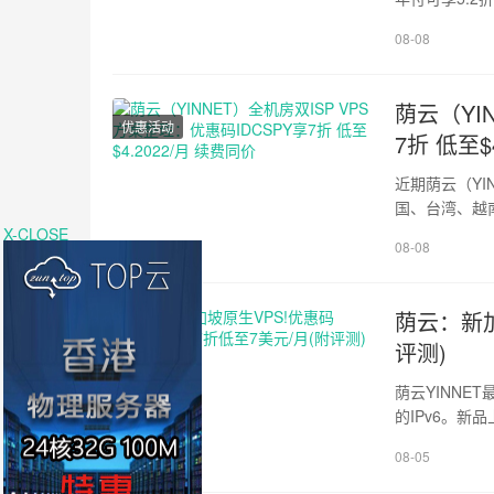
再打9折。" />img.
08-08
!important;bo
荫云（YI
优惠活动
7折 低至$
近期荫云（YIN
国、台湾、越
点、独立IPv4、双I
X-CLOSE
08-08
!important;bo
!important;wid
荫云：新加
新加坡VPS
评测)
荫云YINNE
的IPv6。新品上线期
亚业务节点或I
08-05