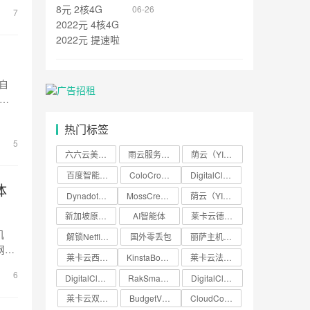
查看
核4G 2022元 提速啦
06-26
7
的自
，但
加入
热门标签
F规
5
六六云美国VPS限量促销年付特价低至29
雨云服务器限时优惠香港云服务器21元月起
荫云（YINNET）新加坡原生IPVPS
百度智能云八月活动云服务器低至59.04
ColoCrossing美国服务器促销：
DigitalCloud云服务器最高5折
体
Dynadot夏末域名特惠.com域名转
MossCreator四周年庆推荐码码S
荫云（YINNET）全机房双ISPVPS
新加坡原生vps
AI智能体
莱卡云德国法兰克福机房VPS综合评测：原
机
解锁Netflix等
国外零丢包
丽萨主机LisaHost美国家庭宽带静态
网路
莱卡云西班牙双ISPVPS评测：原生住宅
KinstaBotProtection与
莱卡云法国双ISPVPS评测巴黎原生住宅
配2
6
DigitalCloud日本东京VPS评
RakSmart硅谷、洛杉矶和西雅图服务
DigitalCloud美国洛杉矶VPS
ey,
莱卡云双ISP马来西亚VPS评测：2核2
BudgetVM美国VPS和DMIT美国
CloudCone九周年庆：美国洛杉矶V