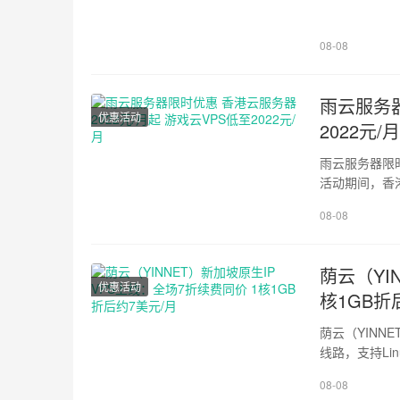
台。限量抢购，先
{display: inli
08-08
1em !importan
雨云服务器
优惠活动
2022元/
雨云服务器限
活动期间，香港
间有限，快快来参与选购
08-08
!important;bo
!important;wi
荫云（YI
优惠活动
核1GB折
荫云（YINN
线路，支持Li
原价10美元/月的
08-08
{display: inli